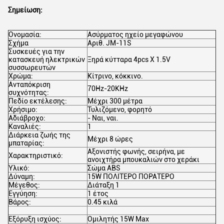
Σημείωση:
Ονομασία:
Ασύρματος ηχείο μεγαφώνου
Σχήμα
Αριθ. JM-11S
Συσκευές για την
κατασκευή ηλεκτρικών
Ξηρά κύτταρα 4pcs X 1.5V
συσσωρευτών
Χρώμα:
Κίτρινο, κόκκινο.
Ανταπόκριση
70Hz-20KHz
συχνότητας:
Πεδίο εκτέλεσης:
Μέχρι 300 μέτρα
Χρήσιμο:
Τυλιζόμενο, φορητό
Αδιάβροχο:
- Ναι, ναι.
Καναλιές:
1
Διάρκεια ζωής της
Μέχρι 8 ώρες
μπαταρίας:
Αξονιστής φωνής, σειρήνα, με
Χαρακτηριστικό:
ανοιχτήρα μπουκαλιών στο χεράκι
Υλικό:
Σώμα ABS
Δύναμη:
15W ΠΟΛΙΤΕΡΟ ΠΟΡΑΤΕΡΟ
Μέγεθος:
Διάταξη 1
Εγγύηση:
1 έτος
Βάρος:
0.45 κιλά
Εξόρυξη ισχύος:
Ομιλητής 15W Max