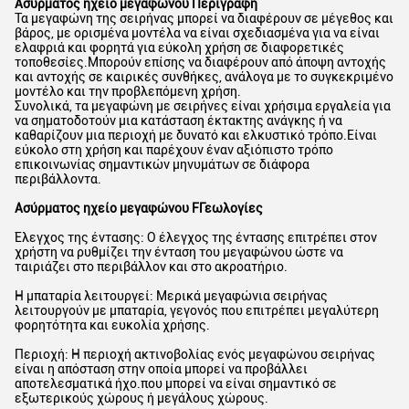
Ασύρματος ηχείο μεγαφώνου Περιγραφή
Τα μεγαφώνη της σειρήνας μπορεί να διαφέρουν σε μέγεθος και
βάρος, με ορισμένα μοντέλα να είναι σχεδιασμένα για να είναι
ελαφριά και φορητά για εύκολη χρήση σε διαφορετικές
τοποθεσίες.Μπορούν επίσης να διαφέρουν από άποψη αντοχής
και αντοχής σε καιρικές συνθήκες, ανάλογα με το συγκεκριμένο
μοντέλο και την προβλεπόμενη χρήση.
Συνολικά, τα μεγαφώνη με σειρήνες είναι χρήσιμα εργαλεία για
να σηματοδοτούν μια κατάσταση έκτακτης ανάγκης ή να
καθαρίζουν μια περιοχή με δυνατό και ελκυστικό τρόπο.Είναι
εύκολο στη χρήση και παρέχουν έναν αξιόπιστο τρόπο
επικοινωνίας σημαντικών μηνυμάτων σε διάφορα
περιβάλλοντα.
Ασύρματος ηχείο μεγαφώνου F
Γεωλογίες
Έλεγχος της έντασης: Ο έλεγχος της έντασης επιτρέπει στον
χρήστη να ρυθμίζει την ένταση του μεγαφώνου ώστε να
ταιριάζει στο περιβάλλον και στο ακροατήριο.
Η μπαταρία λειτουργεί: Μερικά μεγαφώνια σειρήνας
λειτουργούν με μπαταρία, γεγονός που επιτρέπει μεγαλύτερη
φορητότητα και ευκολία χρήσης.
Περιοχή: Η περιοχή ακτινοβολίας ενός μεγαφώνου σειρήνας
είναι η απόσταση στην οποία μπορεί να προβάλλει
αποτελεσματικά ήχο.που μπορεί να είναι σημαντικό σε
εξωτερικούς χώρους ή μεγάλους χώρους.