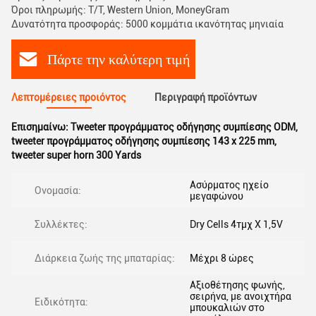
Όροι πληρωμής: T/T, Western Union, MoneyGram
Δυνατότητα προσφοράς: 5000 κομμάτια ικανότητας μηνιαία
Πάρτε την καλύτερη τιμή
Λεπτομέρειες προιόντος
Περιγραφή προϊόντων
Επισημαίνω:
Tweeter προγράμματος οδήγησης συμπίεσης ODM
,
tweeter προγράμματος οδήγησης συμπίεσης 143 x 225 mm
,
tweeter super horn 300 Yards
Ασύρματος ηχείο
Ονομασία:
μεγαφώνου
Συλλέκτες:
Dry Cells 4τμχ X 1,5V
Διάρκεια ζωής της μπαταρίας:
Μέχρι 8 ώρες
Αξιοθέτησης φωνής,
σειρήνα, με ανοιχτήρα
Ειδικότητα:
μπουκαλιών στο