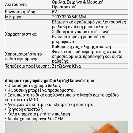
Ομιλία, Σειρήνα & Μουσική
Λειτουργία:
Προαιρετικά
Εργασιακή τάση:
6V
Μέτρηση:
790X330X540MM
Εξαιρετικό σχεδιασμό για λειτουργίες
με λαβή ανοίκτη μπουκαλιών
Σοβαρή και χρωματιστή φωνή
Χαρακτηριστικό:
Ενσωματωμένη μουσική και
μικρόφωνο
Καθαρός ήχος, πλήρης κάλυψη.
Φανατικοί, ποδοσφαιριστές, σχολεία,
Χρησιμοποιήστε το
δημόσια ομιλία, προπόνηση και ούτω
πεδίο εφαρμογής:
καθεξής.
Τοποθεσία προέλευσης:
Ζετζιάνγκ Κίνα
Ασύρματο μεγαφώνημα
Ομιλητής
Πλεονέκτημα
* Οποιοδήποτε χρώμα θέλεις
* Η μουσική μπορεί να προσαρμοστεί
* Εκτυπώστε το δικό σας λογότυπο στο Megfo και το σχέδιο
κουτιού στο MOQ
* Ανταγωνιστική τιμή και εξαιρετική ποιότητα
* Γρήγορη αποστολή
* Καλή υπηρεσία μετά την πώληση
* Αποδέχομαι παραγγελία OEM