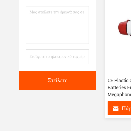
Στείλετε
CE Plastic
Batteries 
Megaphon
Πάρ