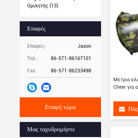
Ομιλητής
(13)
Επαφές
Επαφές:
Jason
Τηλ.:
86-571-86167101
Fax:
86-571-86233498
Μέτριο ελ
Cheer για
Επαφή τώρα
Πάρ
Μας ταχυδρομήστε