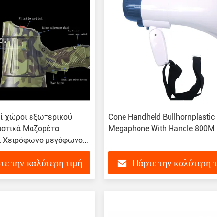
ί χώροι εξωτερικού
Cone Handheld Bullhornplastic
στικά Μαζορέτα
Megaphone With Handle 800M
 Χειρόφωνο μεγάφωνο
arity Voice
τε την καλύτερη τιμή
Πάρτε την καλύτερη 