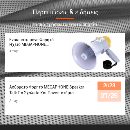
Περιπτώσεις & ειδήσεις
Τα πιό πρόσφατα καυτά σημεία.
Ενσωματωμένο Φορητό
Ηχείο MEGAPHONE
Αναπαραγωγή Μουσικής
Array
Σειρήνας Για Δημόσια
Διεύθυνση
2023
Ασύρματο Φορητό MEGAPHONE Speaker
Talk Για Σχολεία Και Πανεπιστήμια
07/26
Array