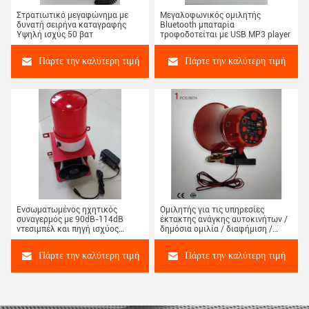
Στρατιωτικό μεγαφώνημα με
Μεγαλοφωνικός ομιλητής
δυνατή σειρήνα καταγραφής
Bluetooth μπαταρία
Υψηλή ισχύς 50 βατ
τροφοδοτείται με USB MP3 player
Πάρτε την καλύτερη τιμή
Πάρτε την καλύτερη τιμή
Ενσωματωμένος ηχητικός
Ομιλητής για τις υπηρεσίες
συναγερμός με 90dB-114dB
έκτακτης ανάγκης αυτοκινήτων /
ντεσιμπέλ και πηγή ισχύος
δημόσια ομιλία / διαφήμιση /
AC220V ή DC12/24V
έλεγχο κυκλοφορίας
Πάρτε την καλύτερη τιμή
Πάρτε την καλύτερη τιμή