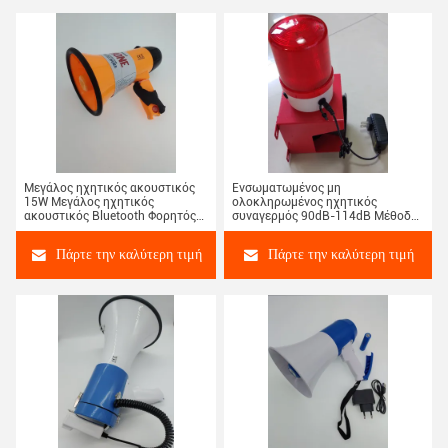
Μεγάλος ηχητικός ακουστικός
Ενσωματωμένος μη
15W Μεγάλος ηχητικός
ολοκληρωμένος ηχητικός
ακουστικός Bluetooth Φορητός
συναγερμός 90dB-114dB Μέθοδος
και διάρκεια ζωής της
προειδοποίησης Ηχητικό φως
μπαταρίας έως 8 ώρες 300
AC220V ή DC12/24V
Πάρτε την καλύτερη τιμή
Πάρτε την καλύτερη τιμή
μέτρα